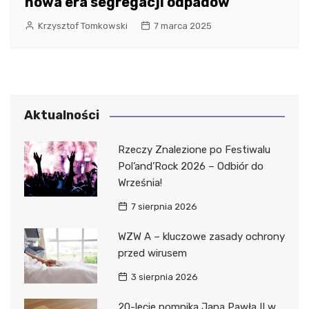
nowa era segregacji odpadów
Krzysztof Tomkowski
7 marca 2025
Aktualności
Rzeczy Znalezione po Festiwalu
Pol’and’Rock 2026 – Odbiór do
Września!
7 sierpnia 2026
WZW A – kluczowe zasady ochrony
przed wirusem
3 sierpnia 2026
20-lecie pomnika Jana Pawła II w