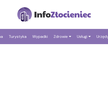
na
Turystyka
Wypadki
Zdrowie
Usługi
Urzędy
Apteki
Stacje benzyno
Fryzjer