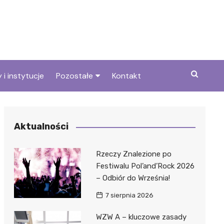
 i instytucje
Pozostałe
Kontakt
we
Wszystkie wpisy
Aktualności
Rzeczy Znalezione po
Festiwalu Pol’and’Rock 2026
– Odbiór do Września!
7 sierpnia 2026
WZW A – kluczowe zasady