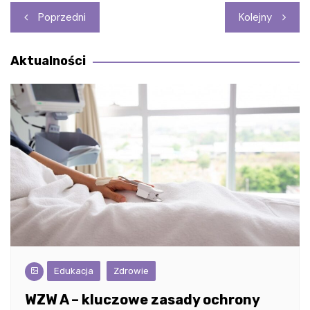
Nawigacja
Poprzedni
Kolejny
wpisu
Aktualności
Edukacja
Zdrowie
WZW A – kluczowe zasady ochrony