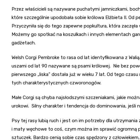
Przez właścicieli są nazywane puchatymi jamniczkami, boch
które szczególnie upodobała sobie królowa Elżbieta II. Od 
Przyczyniła się do tego zapewne popkultura, która zaczę
Możemy go spotkać na koszulkach i innych elementach garde
gadżetach.
Welsh Corgi Pembroke to rasa od lat identyfikowana z Walią.
uszami od lat 90 nazywane są psami królowej. Nie bez powo
pierwszego „liska” dostała już w wieku 7 lat. Od tego cza
tych charakterystycznych czworonogów.
Małe Corgi są chyba najsłodszymi szczeniakami, jakie można
urokowi. Silny charakter i tendencja do dominowania, jeśli
Psy tej rasy lubią ruch i jest on im potrzeby dla utrzymania
i maty węchowe to coś, czym można im sprawić ogromną p
sztuczek. Bardzo cenią sobie czas spędzony z człowiekiem, 