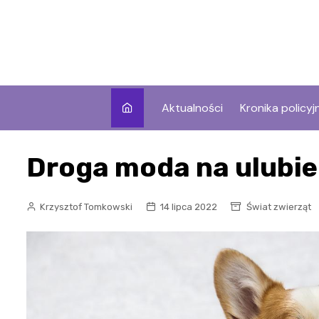
Skip
to
content
Aktualności
Kronika policyj
Droga moda na ulubi
Krzysztof Tomkowski
14 lipca 2022
Świat zwierząt