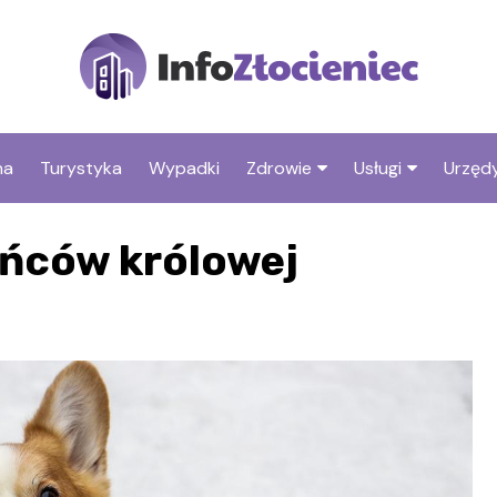
na
Turystyka
Wypadki
Zdrowie
Usługi
Urzędy
Apteki
Stacje benzyno
eńców królowej
Fryzjer