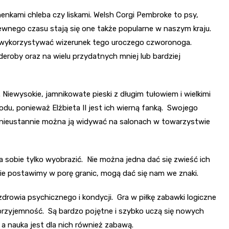
enkami chleba czy liskami. Welsh Corgi Pembroke to psy,
pewnego czasu stają się one także popularne w naszym kraju.
ła wykorzystywać wizerunek tego uroczego czworonoga.
roby oraz na wielu przydatnych mniej lub bardziej
 Niewysokie, jamnikowate pieski z długim tułowiem i wielkimi
du, ponieważ Elżbieta II jest ich wierną fanką. Swojego
su nieustannie można ją widywać na salonach w towarzystwie
 sobie tylko wyobrazić. Nie można jedna dać się zwieść ich
 nie postawimy w porę granic, mogą dać się nam we znaki.
 zdrowia psychicznego i kondycji. Gra w piłkę zabawki logiczne
rzyjemność. Są bardzo pojętne i szybko uczą się nowych
a nauka jest dla nich również zabawą.