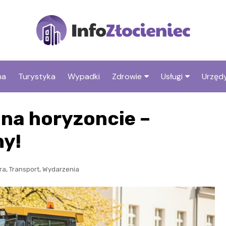
na
Turystyka
Wypadki
Zdrowie
Usługi
Urzędy
Apteki
Stacje benzyno
na horyzoncie –
Fryzjer
ny!
,
,
ra
Transport
Wydarzenia