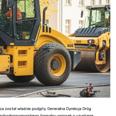
ca został właśnie podjęty. Generalna Dyrekcja Dróg
Zachodniopomorskiego formalny wniosek o uzyskanie