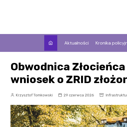
Skip
to
content
Aktualności
Kronika policyj
Obwodnica Złocieńca 
wniosek o ZRID złożo
Krzysztof Tomkowski
29 czerwca 2026
Infrastruktu