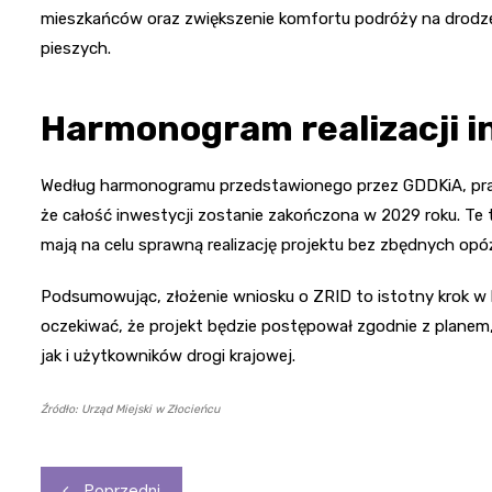
mieszkańców oraz zwiększenie komfortu podróży na drodze k
pieszych.
Harmonogram realizacji i
Według harmonogramu przedstawionego przez GDDKiA, prac
że całość inwestycji zostanie zakończona w 2029 roku. Te 
mają na celu sprawną realizację projektu bez zbędnych opó
Podsumowując, złożenie wniosku o ZRID to istotny krok w k
oczekiwać, że projekt będzie postępował zgodnie z planem
jak i użytkowników drogi krajowej.
Źródło: Urząd Miejski w Złocieńcu
Nawigacja
Poprzedni