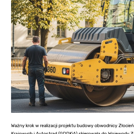
Ważny krok w realizacji projektu budowy obwodnicy Złocień
Krajowych i Autostrad (GDDKiA) skierowała do Wojewody 