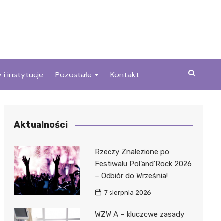
 i instytucje
Pozostałe
Kontakt
we
Wszystkie wpisy
Aktualności
Rzeczy Znalezione po
Festiwalu Pol’and’Rock 2026
– Odbiór do Września!
7 sierpnia 2026
WZW A – kluczowe zasady