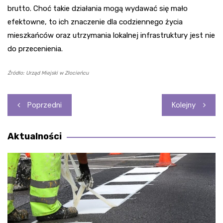
brutto. Choć takie działania mogą wydawać się mało
efektowne, to ich znaczenie dla codziennego życia
mieszkańców oraz utrzymania lokalnej infrastruktury jest nie
do przecenienia.
Źródło: Urząd Miejski w Złocieńcu
Nawigacja
Poprzedni
Kolejny
wpisu
Aktualności