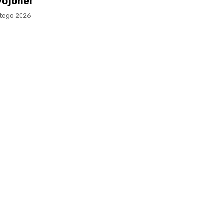
ojone!
utego 2026