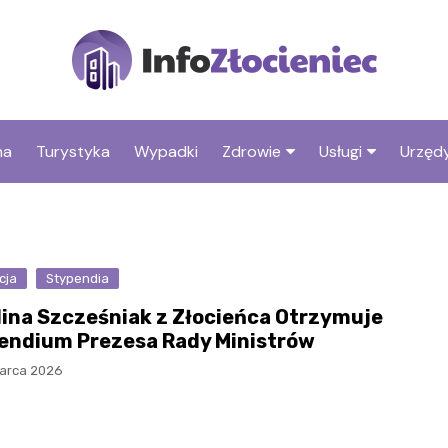
na
Turystyka
Wypadki
Zdrowie
Usługi
Urzędy
Apteki
Stacje benzyno
Fryzjer
cja
Stypendia
lina Szcześniak z Złocieńca Otrzymuje
endium Prezesa Rady Ministrów
arca 2026