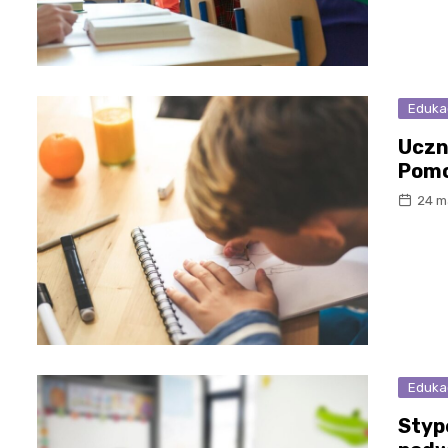
Eduka
Uczn
Pomo
24 m
Eduka
Styp