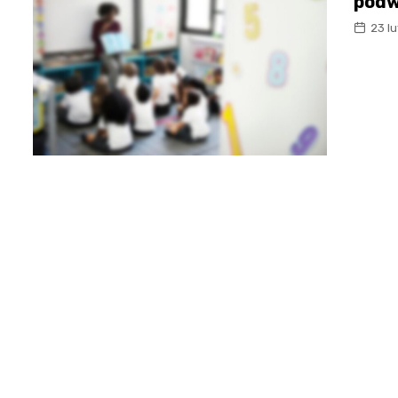
podw
23 l