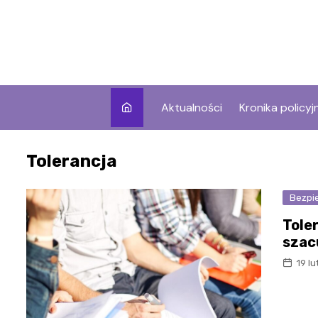
Skip
to
content
Aktualności
Kronika policyj
Tolerancja
Bezpi
Toler
szac
19 l