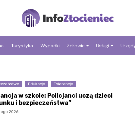
na
Turystyka
Wypadki
Zdrowie
Usługi
Urzędy
Apteki
Stacje benzyno
Fryzjer
eczeństwo
Edukacja
Tolerancja
ancja w szkole: Policjanci uczą dzieci
unku i bezpieczeństwa”
utego 2026