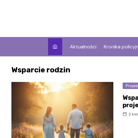
Skip
to
content
Aktualności
Kronika policyj
Wsparcie rodzin
Proje
Wspa
proj
2 kw