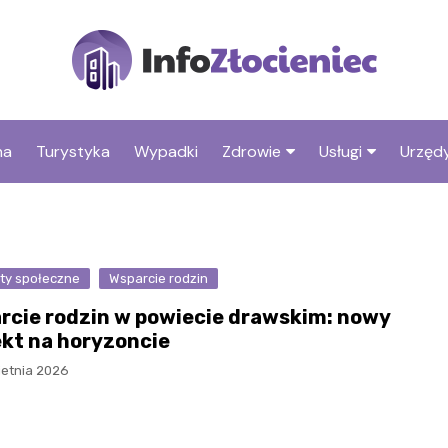
na
Turystyka
Wypadki
Zdrowie
Usługi
Urzędy
Apteki
Stacje benzyno
Fryzjer
kty społeczne
Wsparcie rodzin
rcie rodzin w powiecie drawskim: nowy
ekt na horyzoncie
ietnia 2026