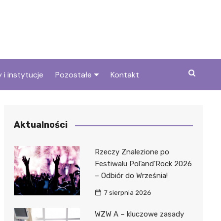
 i instytucje
Pozostałe
Kontakt
we
Wszystkie wpisy
Aktualności
Rzeczy Znalezione po
Festiwalu Pol’and’Rock 2026
– Odbiór do Września!
7 sierpnia 2026
WZW A – kluczowe zasady