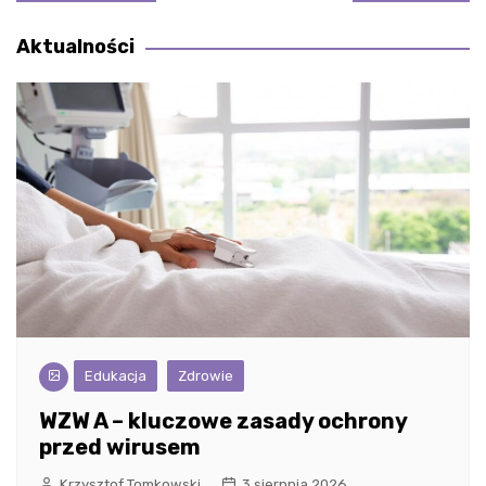
wpisu
Aktualności
Edukacja
Zdrowie
WZW A – kluczowe zasady ochrony
przed wirusem
Krzysztof Tomkowski
3 sierpnia 2026