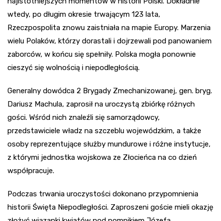
najistotniejszych momentów w historii Polski. Dokładnie
wtedy, po długim okresie trwającym 123 lata,
Rzeczpospolita znowu zaistniała na mapie Europy. Marzenia
wielu Polaków, którzy dorastali i dojrzewali pod panowaniem
zaborców, w końcu się spełniły. Polska mogła ponownie
cieszyć się wolnością i niepodległością.
Generalny dowódca 2 Brygady Zmechanizowanej, gen. bryg.
Dariusz Machula, zaprosił na uroczystą zbiórkę różnych
gości. Wśród nich znaleźli się samorządowcy,
przedstawiciele władz na szczeblu wojewódzkim, a także
osoby reprezentujące służby mundurowe i różne instytucje,
z którymi jednostka wojskowa ze Złocieńca na co dzień
współpracuje.
Podczas trwania uroczystości dokonano przypomnienia
historii Święta Niepodległości. Zaproszeni goście mieli okazję
złożyć wiązanki kwiatów pod pomnikiem Józefa