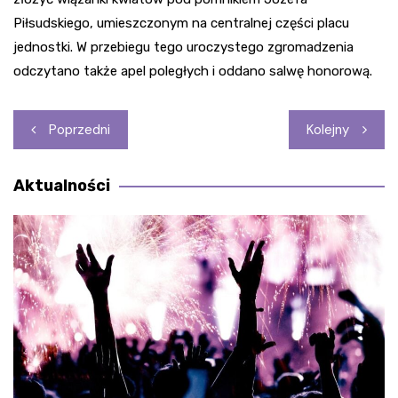
Piłsudskiego, umieszczonym na centralnej części placu
jednostki. W przebiegu tego uroczystego zgromadzenia
odczytano także apel poległych i oddano salwę honorową.
Nawigacja
Poprzedni
Kolejny
wpisu
Aktualności