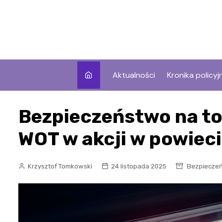
Skip
to
content
Aktualności
Kronika policyj
Bezpieczeństwo na tor
WOT w akcji w powiec
Krzysztof Tomkowski
24 listopada 2025
Bezpiecze