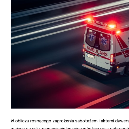
W obliczu rosnącego zagrożenia sabotażem i aktami dywersj
mające na celu zapewnienie bezpieczeństwa oraz ochronę k