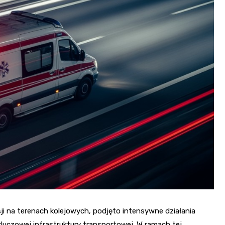
i na terenach kolejowych, podjęto intensywne działania
luczowej infrastruktury transportowej. W ramach tej