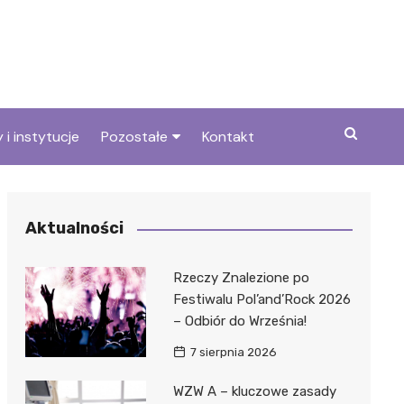
 i instytucje
Pozostałe
Kontakt
we
Wszystkie wpisy
Aktualności
Rzeczy Znalezione po
Festiwalu Pol’and’Rock 2026
– Odbiór do Września!
7 sierpnia 2026
WZW A – kluczowe zasady