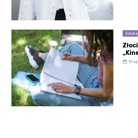
Eduka
Złoc
„Kin
17 c