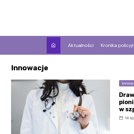
Skip
to
content
Aktualności
Kronika policyj
Innowacje
Innow
Draw
pion
w sz
14 l