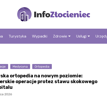
na
Turystyka
Wypadki
Zdrowie
Usługi
Urzędy
Apteki
Stacje benzyno
Fryzjer
acje
Medycyna
Ortopedia
ska ortopedia na nowym poziomie:
ierskie operacje protez stawu skokowego
pitalu
ipca 2026