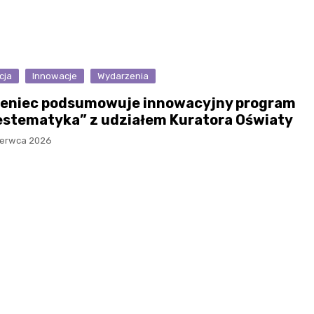
cja
Innowacje
Wydarzenia
ieniec podsumowuje innowacyjny program
estematyka” z udziałem Kuratora Oświaty
zerwca 2026