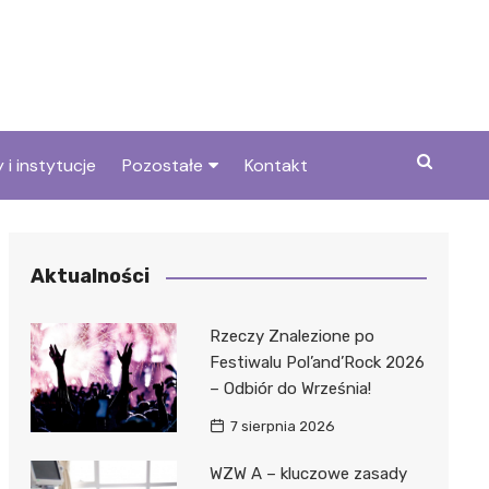
 i instytucje
Pozostałe
Kontakt
we
Wszystkie wpisy
Aktualności
Rzeczy Znalezione po
Festiwalu Pol’and’Rock 2026
– Odbiór do Września!
7 sierpnia 2026
WZW A – kluczowe zasady