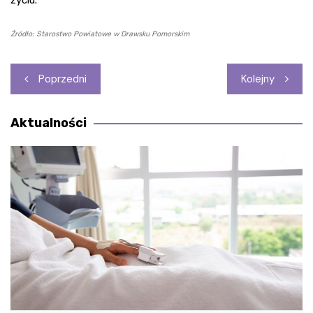
Źródło: Starostwo Powiatowe w Drawsku Pomorskim
Nawigacja
Poprzedni
Kolejny
wpisu
Aktualności