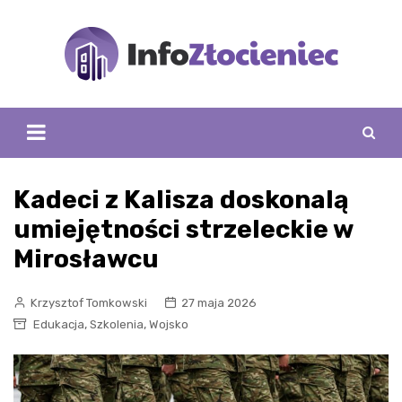
Skip
to
content
Kadeci z Kalisza doskonalą
umiejętności strzeleckie w
Mirosławcu
Krzysztof Tomkowski
27 maja 2026
,
,
Edukacja
Szkolenia
Wojsko