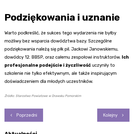
Podziękowania i uznanie
Warto podkreślić, że sukces tego wydarzenia nie byłby
możliwy bez wsparcia dowództwa bazy. Szczególne
podziękowania należą się płk pil. Jackowi Janowskiemu,
dowódcy 12. BBSP, oraz całemu zespołowi instruktorów.
Ich
profesjonalne podejście i życzliwość
uczyniły to
szkolenie nie tylko efektywnym, ale także inspirującym
doświadczeniem dla młodych uczestników.
Źródło: Starostwo Powiatowe w Drawsku Pomorskim
Nawigacja
Poprzedni
Kolejny
wpisu
Aktualności