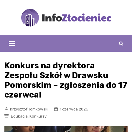
Skip
to
content
Konkurs na dyrektora
Zespołu Szkół w Drawsku
Pomorskim – zgłoszenia do 17
czerwca!
Krzysztof Tomkowski
1 czerwca 2026
,
Edukacja
Konkursy