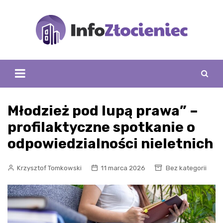
Skip
to
content
Młodzież pod lupą prawa” –
profilaktyczne spotkanie o
odpowiedzialności nieletnich
Krzysztof Tomkowski
11 marca 2026
Bez kategorii