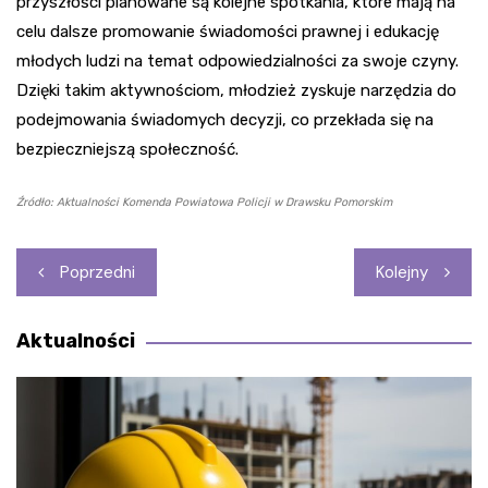
przyszłości planowane są kolejne spotkania, które mają na
celu dalsze promowanie świadomości prawnej i edukację
młodych ludzi na temat odpowiedzialności za swoje czyny.
Dzięki takim aktywnościom, młodzież zyskuje narzędzia do
podejmowania świadomych decyzji, co przekłada się na
bezpieczniejszą społeczność.
Źródło: Aktualności Komenda Powiatowa Policji w Drawsku Pomorskim
Nawigacja
Poprzedni
Kolejny
wpisu
Aktualności