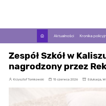
Skip
to
content
Aktualności
Kronika policyj
Zespół Szkół w Kalis
nagrodzony przez Re
,
Krzysztof Tomkowski
15 czerwca 2026
Edukacja
W