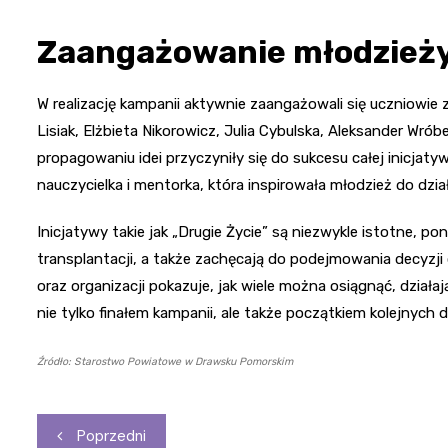
Zaangażowanie młodzieży
W realizację kampanii aktywnie zaangażowali się uczniowie 
Lisiak, Elżbieta Nikorowicz, Julia Cybulska, Aleksander Wró
propagowaniu idei przyczyniły się do sukcesu całej inicjaty
nauczycielka i mentorka, która inspirowała młodzież do dział
Inicjatywy takie jak „Drugie Życie” są niezwykle istotne,
transplantacji, a także zachęcają do podejmowania decyzji
oraz organizacji pokazuje, jak wiele można osiągnąć, dział
nie tylko finałem kampanii, ale także początkiem kolejnych dz
Źródło: Starostwo Powiatowe w Drawsku Pomorskim
Nawigacja
Poprzedni