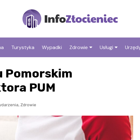
na
Turystyka
Wypadki
Zdrowie
Usługi
Urzędy
Apteki
Stacje benzyno
zu Pomorskim
Fryzjer
ktora PUM
,
ydarzenia
Zdrowie