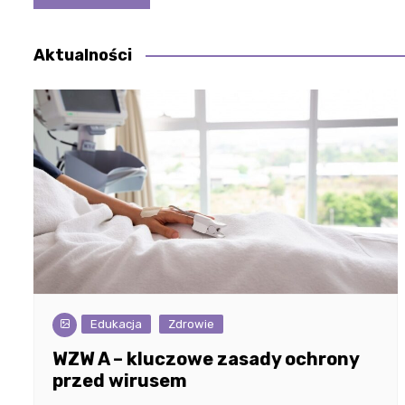
wpisu
Aktualności
Edukacja
Zdrowie
WZW A – kluczowe zasady ochrony
przed wirusem