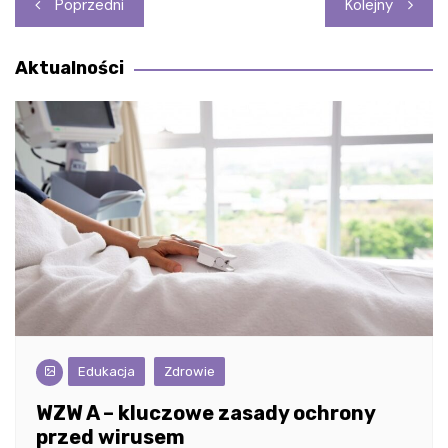
Nawigacja
Poprzedni
Kolejny
wpisu
Aktualności
Edukacja
Zdrowie
WZW A – kluczowe zasady ochrony
przed wirusem