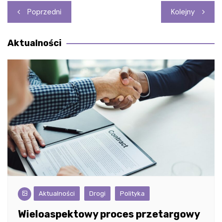
Nawigacja
Poprzedni
Kolejny
wpisu
Aktualności
Aktualności
Drogi
Polityka
Wieloaspektowy proces przetargowy