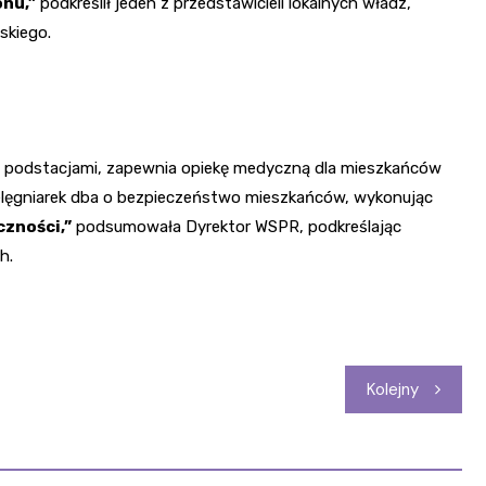
onu,”
podkreślił jeden z przedstawicieli lokalnych władz,
skiego.
a podstacjami, zapewnia opiekę medyczną dla mieszkańców
ielęgniarek dba o bezpieczeństwo mieszkańców, wykonując
czności,”
podsumowała Dyrektor WSPR, podkreślając
h.
Kolejny