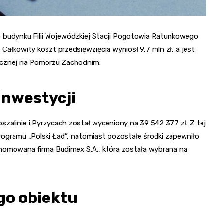
dynku Filii Wojewódzkiej Stacji Pogotowia Ratunkowego
ałkowity koszt przedsięwzięcia wyniósł 9,7 mln zł, a jest
ycznej na Pomorzu Zachodnim.
inwestycji
alinie i Pyrzycach został wyceniony na 39 542 377 zł. Z tej
ogramu „Polski Ład”, natomiast pozostałe środki zapewniło
omowana firma Budimex S.A., która została wybrana na
go obiektu