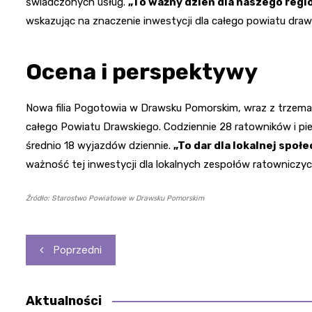
świadczonych usług.
„To ważny dzień dla naszego regi
wskazując na znaczenie inwestycji dla całego powiatu draw
Ocena i perspektywy
Nowa filia Pogotowia w Drawsku Pomorskim, wraz z trzem
całego Powiatu Drawskiego. Codziennie 28 ratowników i p
średnio 18 wyjazdów dziennie.
„To dar dla lokalnej społe
ważność tej inwestycji dla lokalnych zespołów ratowniczyc
Źródło: Starostwo Powiatowe w Drawsku Pomorskim
Nawigacja
Poprzedni
wpisu
Aktualności