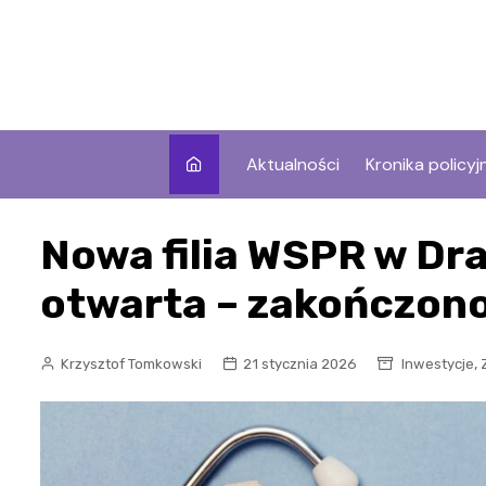
Skip
to
content
Aktualności
Kronika policyj
Nowa filia WSPR w D
otwarta – zakończono 
,
Krzysztof Tomkowski
21 stycznia 2026
Inwestycje