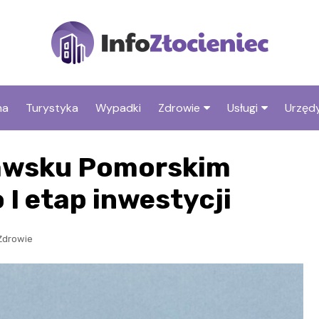
na
Turystyka
Wypadki
Zdrowie
Usługi
Urzędy
Apteki
Stacje benzyno
rawsku Pomorskim
Fryzjer
I etap inwestycji
Zdrowie