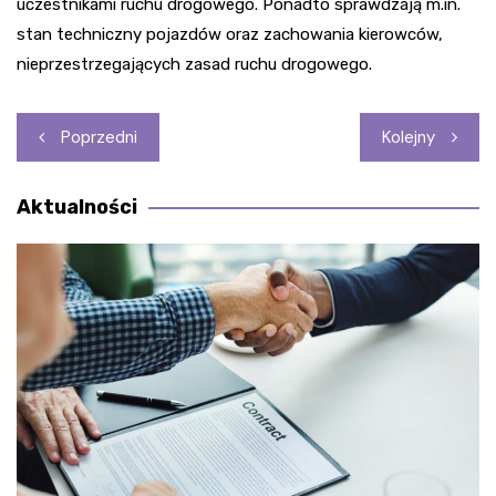
uczestnikami ruchu drogowego. Ponadto sprawdzają m.in.
stan techniczny pojazdów oraz zachowania kierowców,
nieprzestrzegających zasad ruchu drogowego.
Nawigacja
Poprzedni
Kolejny
wpisu
Aktualności