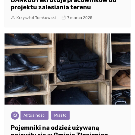
DANKUB rekrutuje pracowników do
projektu zalesiania terenu
Krzysztof Tomkowski
7 marca 2025
Aktualności
Miasto
Pojemniki na odzież używaną
pojawiły się w Gminie Złocieniec –